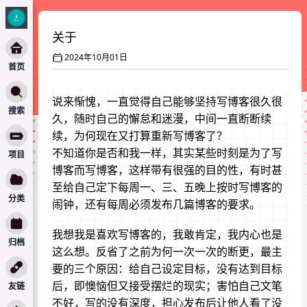
关于
2024年10月01日
首页
说来惭愧，一直觉得自己能够坚持写博客很久很
搜索
久，随时自己的懈怠和迷漫，中间一直断断续
续，为何现在又打算重新写博客了？
不知道你是否和我一样，其实某些时刻是为了写
项目
博客而写博客，这样带有很强的目的性，有时甚
至给自己定下每周一、三、五晚上按时写博客的
分类
闹钟，还有每周必须发布几篇博客的要求。
我想我是喜欢写博客的，我敢肯定，我内心也是
归档
这么想。反省了之前为何一次一次的断更，最主
要的三个原因：给自己设定目标，没有达到目标
后，即懊恼但又接受摆烂的现实；害怕自己文笔
友链
不好，写的没有深度，担心发布后让他人看了没